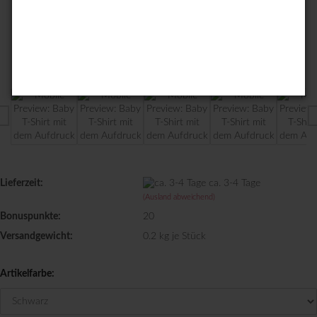
Lieferzeit:
ca. 3-4 Tage
(Ausland abweichend)
Bonuspunkte:
20
Versandgewicht:
0.2
kg je Stück
Artikelfarbe: