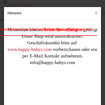
Hinweis:
Baby T-Shirt mit dem Aufdruck Sternzeichen "Steinbock"
Momentan können 
keine Bestellungen
 getätigt we
Momentan können keine Bestellungen getätigt werden
Unser Shop wird umstrukturiert.

www.happy-babys.com
 vorbeischauen oder einfach 
per E-Mail Kontakt aufnehmen.
