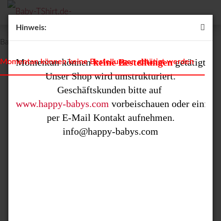
Hinweis:
Baby T-Shirt "Wenn du denkst ich sei süß..."
Momentan können 
keine Bestellungen
 getätigt we
Momentan können keine Bestellungen getätigt werden
Unser Shop wird umstrukturiert.

www.happy-babys.com
 vorbeischauen oder einfach 
per E-Mail Kontakt aufnehmen.
