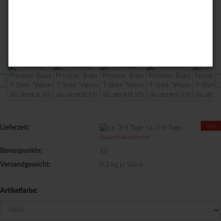
-16%
Lieferzeit:
ca. 3-4 Tage
(Ausland abweichend)
Bonuspunkte:
15
Versandgewicht:
0.3
kg je Stück
Artikelfarbe: