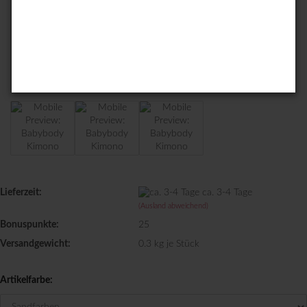
Lieferzeit:
ca. 3-4 Tage
(Ausland abweichend)
Bonuspunkte:
25
Versandgewicht:
0.3
kg je Stück
Artikelfarbe: