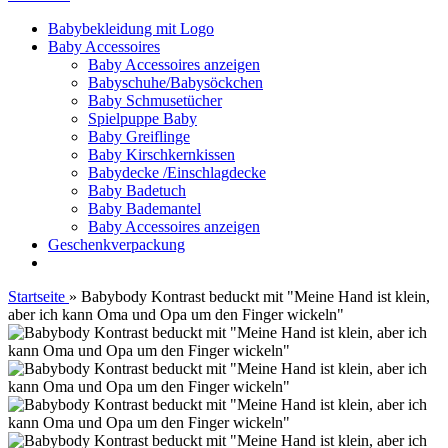
Babybekleidung mit Logo
Baby Accessoires
Baby Accessoires anzeigen
Babyschuhe/Babysöckchen
Baby Schmusetücher
Spielpuppe Baby
Baby Greiflinge
Baby Kirschkernkissen
Babydecke /Einschlagdecke
Baby Badetuch
Baby Bademantel
Baby Accessoires anzeigen
Geschenkverpackung
Startseite
»
Babybody Kontrast beduckt mit "Meine Hand ist klein,
aber ich kann Oma und Opa um den Finger wickeln"