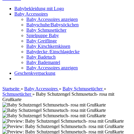
Babybekleidung mit Logo
Baby Accessoires
Baby Accessoires anzeigen
Babyschuhe/Babysöckchen
Baby Schmusetücher
Spielpuppe Baby
Baby Greiflinge
Baby Kirschkernkissen
Babydecke /Einschlagdecke
Baby Badetuch
Baby Bademantel
Baby Accessoires anzeigen
Geschenkverpackung
Startseite
»
Baby Accessoires
»
Baby Schmusetücher
»
Schmusetücher
»
Baby Schutzengel Schmusetuch- rosa mit
Grußkarte