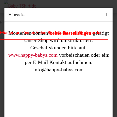
Hinweis:
Motiv: Kleine Schmusekatze
Momentan können 
keine Bestellungen
 getätigt we
Momentan können keine Bestellungen getätigt werden
Unser Shop wird umstrukturiert.

www.happy-babys.com
 vorbeischauen oder einfach 
per E-Mail Kontakt aufnehmen.
